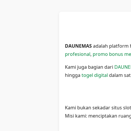
DAUNEMAS
adalah platform 
profesional
,
promo bonus me
Kami juga bagian dari
DAUNE
hingga
togel digital
dalam satu
Kami bukan sekadar situs slo
Misi kami: menciptakan ruan