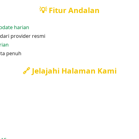
💡 Fitur Andalan
update harian
dari provider resmi
rian
ata penuh
🔗 Jelajahi Halaman Kami