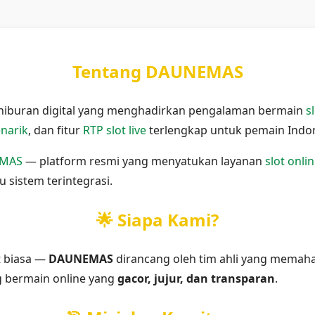
Tentang DAUNEMAS
hiburan digital yang menghadirkan pengalaman bermain
s
narik
, dan fitur
RTP slot live
terlengkap untuk pemain Indon
MAS
— platform resmi yang menyatukan layanan
slot onli
 sistem terintegrasi.
🌟 Siapa Kami?
t biasa —
DAUNEMAS
dirancang oleh tim ahli yang memah
g bermain online yang
gacor, jujur, dan transparan
.